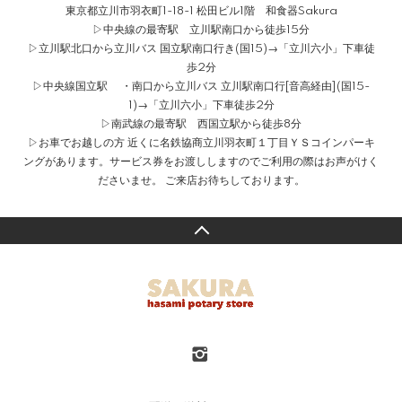
東京都立川市羽衣町1-18-1 松田ビル1階 和食器Sakura
▷中央線の最寄駅 立川駅南口から徒歩15分
▷立川駅北口から立川バス 国立駅南口行き(国15)→「立川六小」下車徒
歩2分
▷中央線国立駅 ・南口から立川バス 立川駅南口行[音高経由](国15-
1)→「立川六小」下車徒歩2分
▷南武線の最寄駅 西国立駅から徒歩8分
▷お車でお越しの方 近くに名鉄協商立川羽衣町１丁目ＹＳコインパーキ
ングがあります。サービス券をお渡ししますのでご利用の際はお声がけく
ださいませ。 ご来店お待ちしております。