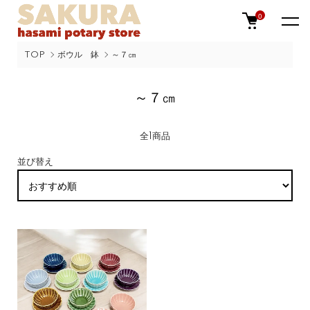
0
TOP
ボウル 鉢
～７㎝
～７㎝
全1商品
並び替え