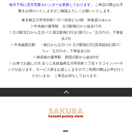
毎月下旬に翌月営業カレンダーを更新しております。
ご来店の際はお手
数をお掛けいたしますがご確認よろしくお願いいたします。
東京都立川市羽衣町1-18-1 松田ビル1階 和食器Sakura
▷中央線の最寄駅 立川駅南口から徒歩15分
▷立川駅北口から立川バス 国立駅南口行き(国15)→「立川六小」下車徒
歩2分
▷中央線国立駅 ・南口から立川バス 立川駅南口行[音高経由](国15-
1)→「立川六小」下車徒歩2分
▷南武線の最寄駅 西国立駅から徒歩8分
▷お車でお越しの方 近くに名鉄協商立川羽衣町１丁目ＹＳコインパーキ
ングがあります。サービス券をお渡ししますのでご利用の際はお声がけく
ださいませ。 ご来店お待ちしております。