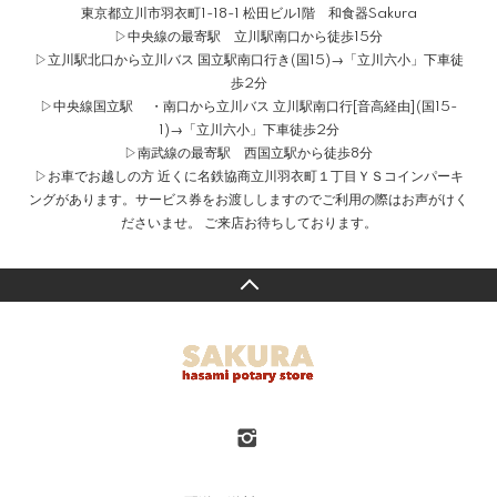
東京都立川市羽衣町1-18-1 松田ビル1階 和食器Sakura
▷中央線の最寄駅 立川駅南口から徒歩15分
▷立川駅北口から立川バス 国立駅南口行き(国15)→「立川六小」下車徒
歩2分
▷中央線国立駅 ・南口から立川バス 立川駅南口行[音高経由](国15-
1)→「立川六小」下車徒歩2分
▷南武線の最寄駅 西国立駅から徒歩8分
▷お車でお越しの方 近くに名鉄協商立川羽衣町１丁目ＹＳコインパーキ
ングがあります。サービス券をお渡ししますのでご利用の際はお声がけく
ださいませ。 ご来店お待ちしております。