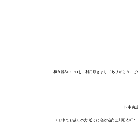
和食器Sakuraをご利用頂きましてありがとうご
▷中央線
▷お車でお越しの方 近くに名鉄協商立川羽衣町