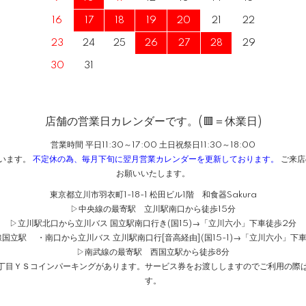
16
17
18
19
20
21
22
23
24
25
26
27
28
29
30
31
店舗の営業日カレンダーです。(🟥＝休業日)
営業時間 平日11:30～17:00 土日祝祭日11:30～18:00
ざいます。
不定休の為、毎月下旬に翌月営業カレンダーを更新しております。
ご来店
お願いいたします。
東京都立川市羽衣町1-18-1 松田ビル1階 和食器Sakura
▷中央線の最寄駅 立川駅南口から徒歩15分
▷立川駅北口から立川バス 国立駅南口行き(国15)→「立川六小」下車徒歩2分
国立駅 ・南口から立川バス 立川駅南口行[音高経由](国15-1)→「立川六小」下
▷南武線の最寄駅 西国立駅から徒歩8分
１丁目ＹＳコインパーキングがあります。サービス券をお渡ししますのでご利用の際は
す。