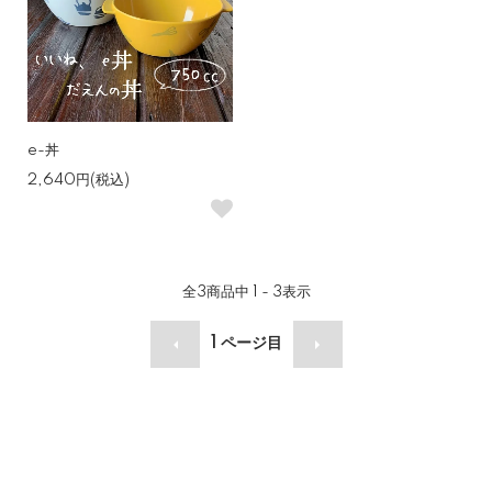
e-丼
2,640円(税込)
全
3
商品中
1 - 3
表示
1
ページ目