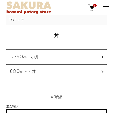
0
TOP
丼
丼
カテゴリー一覧
～790㏄・小丼
800㏄～・丼
全3商品
並び替え