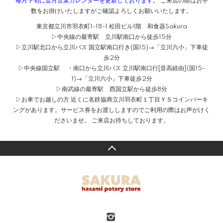
毎月下旬に翌月営業カレンダーを更新しております。
ご来店の際はお手
数をお掛けいたしますがご確認よろしくお願いいたします。
東京都立川市羽衣町1-18-1 松田ビル1階 和食器Sakura
▷中央線の最寄駅 立川駅南口から徒歩15分
▷立川駅北口から立川バス 国立駅南口行き(国15)→「立川六小」下車徒
歩2分
▷中央線国立駅 ・南口から立川バス 立川駅南口行[音高経由](国15-
1)→「立川六小」下車徒歩2分
▷南武線の最寄駅 西国立駅から徒歩8分
▷お車でお越しの方 近くに名鉄協商立川羽衣町１丁目ＹＳコインパーキ
ングがあります。サービス券をお渡ししますのでご利用の際はお声がけく
ださいませ。 ご来店お待ちしております。