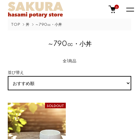
0
TOP
丼
～790㏄・小丼
～790㏄・小丼
全1商品
並び替え
SOLDOUT