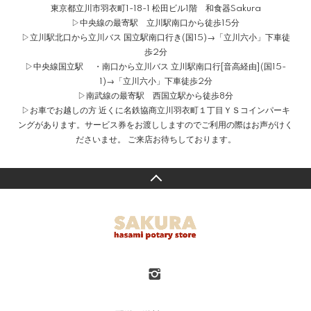
東京都立川市羽衣町1-18-1 松田ビル1階 和食器Sakura
▷中央線の最寄駅 立川駅南口から徒歩15分
▷立川駅北口から立川バス 国立駅南口行き(国15)→「立川六小」下車徒
歩2分
▷中央線国立駅 ・南口から立川バス 立川駅南口行[音高経由](国15-
1)→「立川六小」下車徒歩2分
▷南武線の最寄駅 西国立駅から徒歩8分
▷お車でお越しの方 近くに名鉄協商立川羽衣町１丁目ＹＳコインパーキ
ングがあります。サービス券をお渡ししますのでご利用の際はお声がけく
ださいませ。 ご来店お待ちしております。