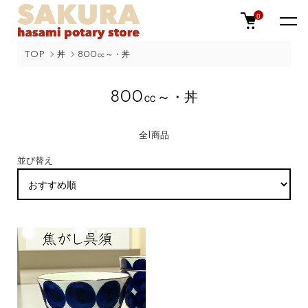
0
TOP
丼
800㏄～・丼
800㏄～・丼
全1商品
並び替え