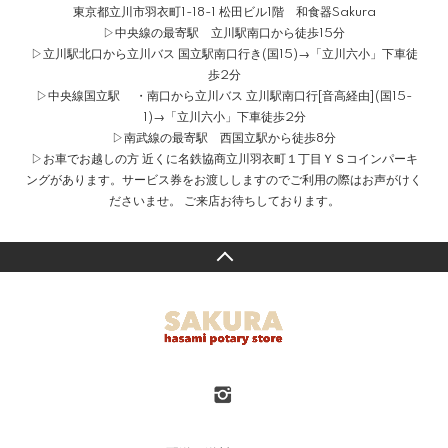
東京都立川市羽衣町1-18-1 松田ビル1階 和食器Sakura
▷中央線の最寄駅 立川駅南口から徒歩15分
▷立川駅北口から立川バス 国立駅南口行き(国15)→「立川六小」下車徒
歩2分
▷中央線国立駅 ・南口から立川バス 立川駅南口行[音高経由](国15-
1)→「立川六小」下車徒歩2分
▷南武線の最寄駅 西国立駅から徒歩8分
▷お車でお越しの方 近くに名鉄協商立川羽衣町１丁目ＹＳコインパーキ
ングがあります。サービス券をお渡ししますのでご利用の際はお声がけく
ださいませ。 ご来店お待ちしております。