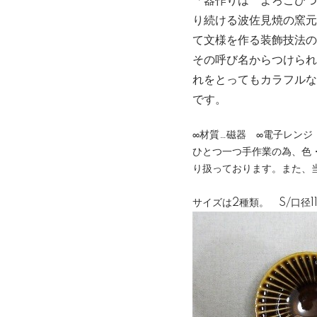
「器作りは よろこびつ
り続ける波佐見焼の窯元
て文様を作る装飾技法の
その呼び名からつけられ
れをとってもカラフルな
です。
∞材質…磁器 ∞電子レン
ひとつ一つ手作業の為、色
り扱っております。また、
サイズは2種類。 S/口径1