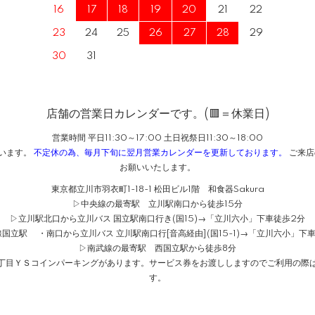
16
17
18
19
20
21
22
23
24
25
26
27
28
29
30
31
店舗の営業日カレンダーです。(🟥＝休業日)
営業時間 平日11:30～17:00 土日祝祭日11:30～18:00
ざいます。
不定休の為、毎月下旬に翌月営業カレンダーを更新しております。
ご来店
お願いいたします。
東京都立川市羽衣町1-18-1 松田ビル1階 和食器Sakura
▷中央線の最寄駅 立川駅南口から徒歩15分
▷立川駅北口から立川バス 国立駅南口行き(国15)→「立川六小」下車徒歩2分
国立駅 ・南口から立川バス 立川駅南口行[音高経由](国15-1)→「立川六小」下
▷南武線の最寄駅 西国立駅から徒歩8分
１丁目ＹＳコインパーキングがあります。サービス券をお渡ししますのでご利用の際は
す。