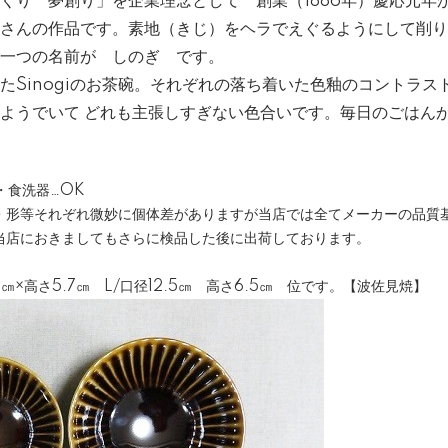
くり 夢創り」を企業理念として 創業（1886年）慶応元年
さんの作品です。素地（きじ）をヘラでえぐるようにして削り
一つの名前が しのぎ です。
たSinogiのお茶碗。それぞれの落ち着いた色釉のコントラス
ようでいて どれも主張しすぎない色合いです。毎日のごはん
ジ・食洗器…OK
・形等それぞれ微妙に個体差がありますが当店では全てメーカーの品質
当店におきましてもさらに検品した後に出荷しております。
1㎝×高さ5.7㎝ L/口径12.5㎝ 高さ6.5㎝ 位です。【波佐見焼】