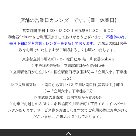
店舗の営業日カレンダーです。(🟥＝休業日)
営業時間 平日11:30～17:00 土日祝祭日11:30～18:00
和食器Sakuraをご利用頂きましてありがとうございます。
不定休の為、
毎月下旬に翌月営業カレンダーを更新しております。
ご来店の際はお手
数をお掛けいたしますがご確認よろしくお願いいたします。
東京都立川市羽衣町1-18-1 松田ビル1階 和食器Sakura
▷中央線の最寄駅 立川駅南口から徒歩15分
▷立川駅北口から立川バス 国立駅南口行き(国15)→「立川六小」下車徒
歩2分
▷中央線国立駅 ・南口から立川バス 立川駅南口行[音高経由](国15-
1)→「立川六小」下車徒歩2分
▷南武線の最寄駅 西国立駅から徒歩8分
▷お車でお越しの方 近くに名鉄協商立川羽衣町１丁目ＹＳコインパーキ
ングがあります。サービス券をお渡ししますのでご利用の際はお声がけく
ださいませ。 ご来店お待ちしております。