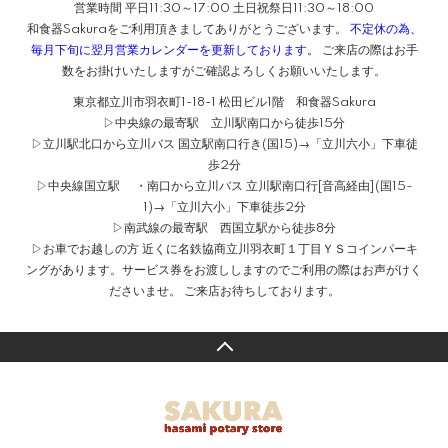
営業時間 平日11:30～17:00 土日祝祭日11:30～18:00
和食器Sakuraをご利用頂きましてありがとうございます。
不定休の為、
毎月下旬に翌月営業カレンダーを更新しております。
ご来店の際はお手
数をお掛けいたしますがご確認よろしくお願いいたします。
東京都立川市羽衣町1-18-1 松田ビル1階 和食器Sakura
▷中央線の最寄駅 立川駅南口から徒歩15分
▷立川駅北口から立川バス 国立駅南口行き(国15)→「立川六小」下車徒
歩2分
▷中央線国立駅 ・南口から立川バス 立川駅南口行[音高経由](国15-
1)→「立川六小」下車徒歩2分
▷南武線の最寄駅 西国立駅から徒歩8分
▷お車でお越しの方 近くに名鉄協商立川羽衣町１丁目ＹＳコインパーキ
ングがあります。サービス券をお渡ししますのでご利用の際はお声がけく
ださいませ。 ご来店お待ちしております。