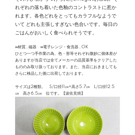
れぞれの落ち着いた色釉のコントラストに惹か
れます。各色どれをとってもカラフルなようで
いて どれも主張しすぎない色合いです。毎日の
ごはんがおいしく食べられそうです。
∞材質…磁器 ∞電子レンジ・食洗器…OK
ひとつ一つ手作業の為、色・形等それぞれ微妙に個体差が
ありますが当店では全てメーカーの品質基準をクリアした
もののみ取り扱っております。また、当店におきましても
さらに検品した後に出荷しております。
サイズは2種類。 S/口径11㎝×高さ5.7㎝ L/口径12.5
㎝ 高さ6.5㎝ 位です。【波佐見焼】