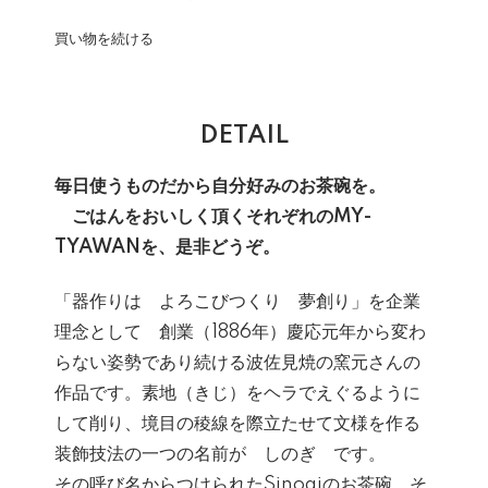
買い物を続ける
DETAIL
毎日使うものだから自分好みのお茶碗を。
ごはんをおいしく頂くそれぞれのMY-
TYAWANを、是非どうぞ。
「器作りは よろこびつくり 夢創り」を企業
理念として 創業（1886年）慶応元年から変わ
らない姿勢であり続ける波佐見焼の窯元さんの
作品です。素地（きじ）をヘラでえぐるように
して削り、境目の稜線を際立たせて文様を作る
装飾技法の一つの名前が しのぎ です。
その呼び名からつけられたSinogiのお茶碗。そ