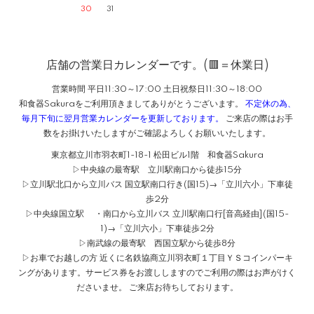
30
31
店舗の営業日カレンダーです。(🟥＝休業日)
営業時間 平日11:30～17:00 土日祝祭日11:30～18:00
和食器Sakuraをご利用頂きましてありがとうございます。
不定休の為、
毎月下旬に翌月営業カレンダーを更新しております。
ご来店の際はお手
数をお掛けいたしますがご確認よろしくお願いいたします。
東京都立川市羽衣町1-18-1 松田ビル1階 和食器Sakura
▷中央線の最寄駅 立川駅南口から徒歩15分
▷立川駅北口から立川バス 国立駅南口行き(国15)→「立川六小」下車徒
歩2分
▷中央線国立駅 ・南口から立川バス 立川駅南口行[音高経由](国15-
1)→「立川六小」下車徒歩2分
▷南武線の最寄駅 西国立駅から徒歩8分
▷お車でお越しの方 近くに名鉄協商立川羽衣町１丁目ＹＳコインパーキ
ングがあります。サービス券をお渡ししますのでご利用の際はお声がけく
ださいませ。 ご来店お待ちしております。