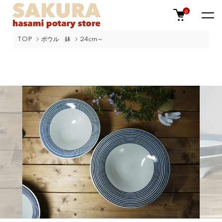
0
TOP
ボウル 鉢
24cm～