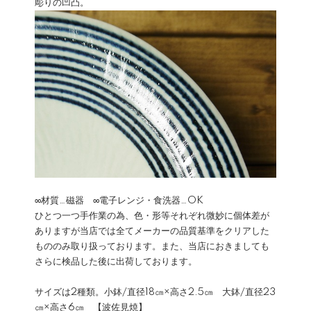
彫りの凹凸。
∞材質…磁器 ∞電子レンジ・食洗器…OK
ひとつ一つ手作業の為、色・形等それぞれ微妙に個体差が
ありますが当店では全てメーカーの品質基準をクリアした
もののみ取り扱っております。また、当店におきましても
さらに検品した後に出荷しております。
サイズは2種類。小鉢/直径18㎝×高さ2.5㎝ 大鉢/直径23
㎝×高さ6㎝ 【波佐見焼】