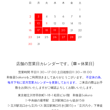
日
月
火
水
木
金
土
1
2
3
4
5
6
7
8
9
10
11
12
13
14
15
16
17
18
19
20
21
22
23
24
25
26
27
28
29
30
31
店舗の営業日カレンダーです。(🟥＝休業日)
営業時間 平日11:30～17:00 土日祝祭日11:30～18:00
和食器Sakuraをご利用頂きましてありがとうございます。
不定休の為、
毎月下旬に翌月営業カレンダーを更新しております。
ご来店の際はお手
数をお掛けいたしますがご確認よろしくお願いいたします。
東京都立川市羽衣町1-18-1 松田ビル1階 和食器Sakura
▷中央線の最寄駅 立川駅南口から徒歩15分
▷立川駅北口から立川バス 国立駅南口行き(国15)→「立川六小」下車徒