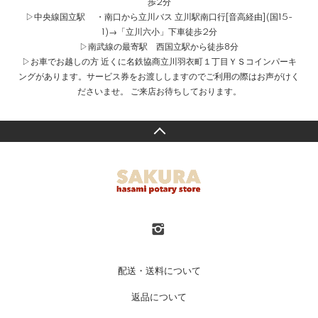
歩2分
▷中央線国立駅 ・南口から立川バス 立川駅南口行[音高経由](国15-
1)→「立川六小」下車徒歩2分
▷南武線の最寄駅 西国立駅から徒歩8分
▷お車でお越しの方 近くに名鉄協商立川羽衣町１丁目ＹＳコインパーキ
ングがあります。サービス券をお渡ししますのでご利用の際はお声がけく
ださいませ。 ご来店お待ちしております。
配送・送料について
返品について