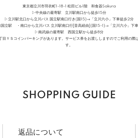
東京都立川市羽衣町1-18-1 松田ビル1階 和食器Sakura
▷中央線の最寄駅 立川駅南口から徒歩15分
▷立川駅北口から立川バス 国立駅南口行き(国15)→「立川六小」下車徒歩2分
国立駅 ・南口から立川バス 立川駅南口行[音高経由](国15-1)→「立川六小」下
▷南武線の最寄駅 西国立駅から徒歩8分
１丁目ＹＳコインパーキングがあります。サービス券をお渡ししますのでご利用の際は
す。
SHOPPING GUIDE
返品について