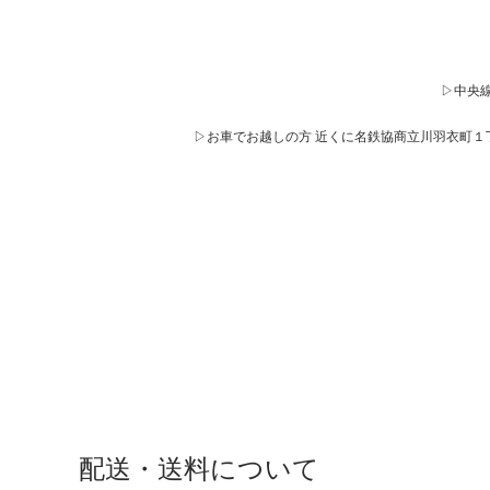
▷中央線
▷お車でお越しの方 近くに名鉄協商立川羽衣町
配送・送料について