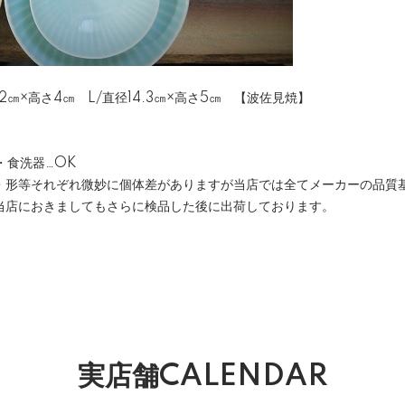
.2㎝×高さ4㎝ L/直径14.3㎝×高さ5㎝ 【波佐見焼】
ジ・食洗器…OK
・形等それぞれ微妙に個体差がありますが当店では全てメーカーの品質
当店におきましてもさらに検品した後に出荷しております。
実店舗CALENDAR