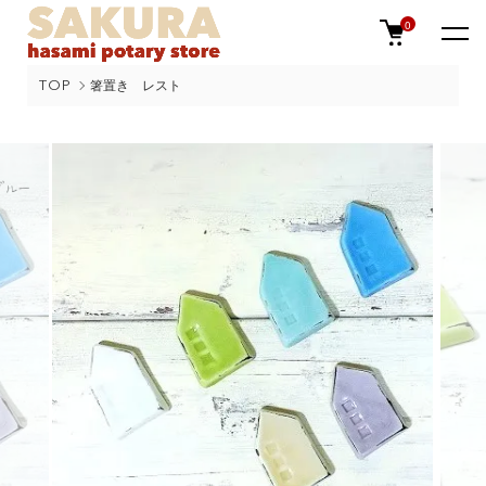
0
TOP
箸置き レスト