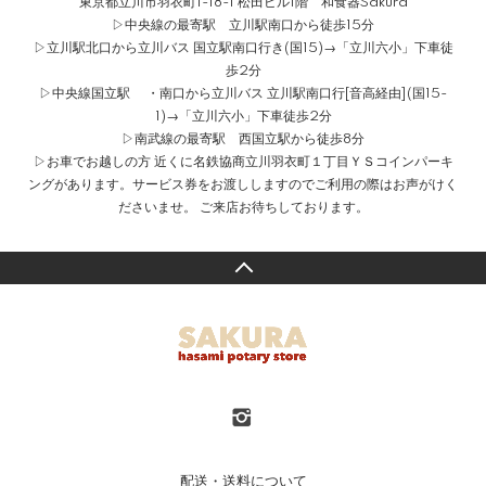
東京都立川市羽衣町1-18-1 松田ビル1階 和食器Sakura
▷中央線の最寄駅 立川駅南口から徒歩15分
▷立川駅北口から立川バス 国立駅南口行き(国15)→「立川六小」下車徒
歩2分
▷中央線国立駅 ・南口から立川バス 立川駅南口行[音高経由](国15-
1)→「立川六小」下車徒歩2分
▷南武線の最寄駅 西国立駅から徒歩8分
▷お車でお越しの方 近くに名鉄協商立川羽衣町１丁目ＹＳコインパーキ
ングがあります。サービス券をお渡ししますのでご利用の際はお声がけく
ださいませ。 ご来店お待ちしております。
配送・送料について