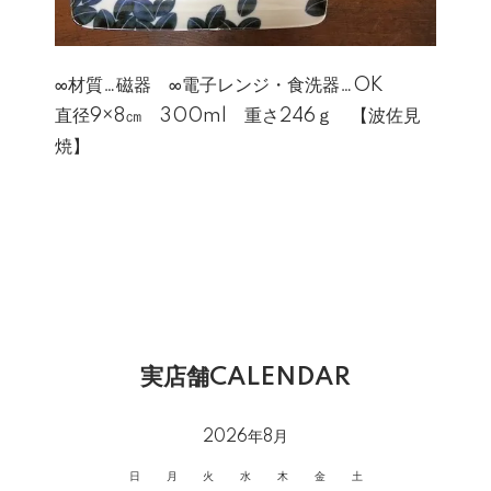
∞材質…磁器 ∞電子レンジ・食洗器…OK
直径9×8㎝ 300ml 重さ246ｇ 【波佐見
焼】
実店舗CALENDAR
2026年8月
日
月
火
水
木
金
土