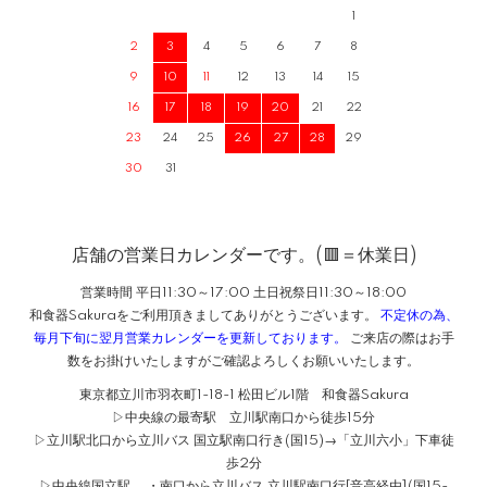
1
2
3
4
5
6
7
8
9
10
11
12
13
14
15
16
17
18
19
20
21
22
23
24
25
26
27
28
29
30
31
店舗の営業日カレンダーです。(🟥＝休業日)
営業時間 平日11:30～17:00 土日祝祭日11:30～18:00
和食器Sakuraをご利用頂きましてありがとうございます。
不定休の為、
毎月下旬に翌月営業カレンダーを更新しております。
ご来店の際はお手
数をお掛けいたしますがご確認よろしくお願いいたします。
東京都立川市羽衣町1-18-1 松田ビル1階 和食器Sakura
▷中央線の最寄駅 立川駅南口から徒歩15分
▷立川駅北口から立川バス 国立駅南口行き(国15)→「立川六小」下車徒
歩2分
▷中央線国立駅 ・南口から立川バス 立川駅南口行[音高経由](国15-