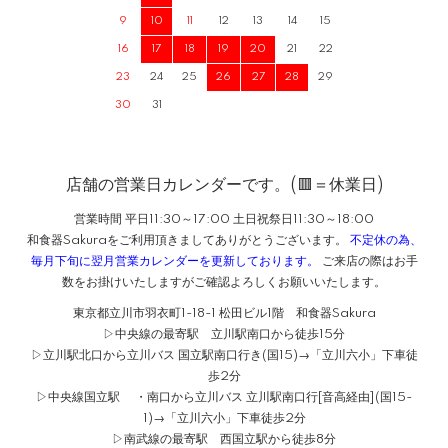
9
10
11
12
13
14
15
16
17
18
19
20
21
22
23
24
25
26
27
28
29
30
31
店舗の営業日カレンダーです。(🟥＝休業日)
営業時間 平日11:30～17:00 土日祝祭日11:30～18:00
和食器Sakuraをご利用頂きましてありがとうございます。
不定休の為、
毎月下旬に翌月営業カレンダーを更新しております。
ご来店の際はお手
数をお掛けいたしますがご確認よろしくお願いいたします。
東京都立川市羽衣町1-18-1 松田ビル1階 和食器Sakura
▷中央線の最寄駅 立川駅南口から徒歩15分
▷立川駅北口から立川バス 国立駅南口行き(国15)→「立川六小」下車徒
歩2分
▷中央線国立駅 ・南口から立川バス 立川駅南口行[音高経由](国15-
1)→「立川六小」下車徒歩2分
▷南武線の最寄駅 西国立駅から徒歩8分