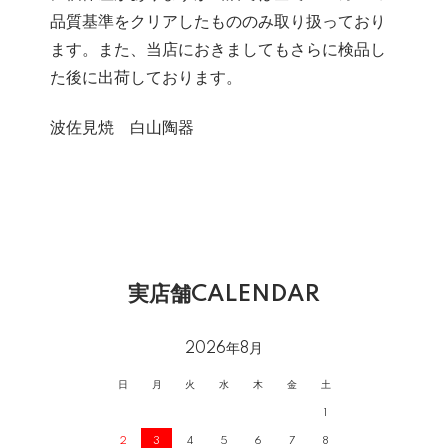
品質基準をクリアしたもののみ取り扱っており
ます。また、当店におきましてもさらに検品し
た後に出荷しております。
波佐見焼 白山陶器
実店舗CALENDAR
2026年8月
日
月
火
水
木
金
土
1
2
3
4
5
6
7
8