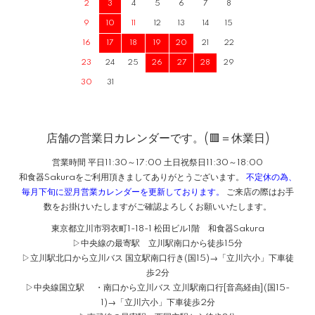
2
3
4
5
6
7
8
9
10
11
12
13
14
15
16
17
18
19
20
21
22
23
24
25
26
27
28
29
30
31
店舗の営業日カレンダーです。(🟥＝休業日)
営業時間 平日11:30～17:00 土日祝祭日11:30～18:00
和食器Sakuraをご利用頂きましてありがとうございます。
不定休の為、
毎月下旬に翌月営業カレンダーを更新しております。
ご来店の際はお手
数をお掛けいたしますがご確認よろしくお願いいたします。
東京都立川市羽衣町1-18-1 松田ビル1階 和食器Sakura
▷中央線の最寄駅 立川駅南口から徒歩15分
▷立川駅北口から立川バス 国立駅南口行き(国15)→「立川六小」下車徒
歩2分
▷中央線国立駅 ・南口から立川バス 立川駅南口行[音高経由](国15-
1)→「立川六小」下車徒歩2分