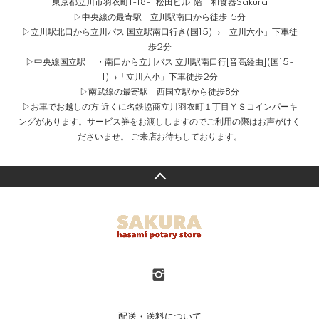
東京都立川市羽衣町1-18-1 松田ビル1階 和食器Sakura
▷中央線の最寄駅 立川駅南口から徒歩15分
▷立川駅北口から立川バス 国立駅南口行き(国15)→「立川六小」下車徒
歩2分
▷中央線国立駅 ・南口から立川バス 立川駅南口行[音高経由](国15-
1)→「立川六小」下車徒歩2分
▷南武線の最寄駅 西国立駅から徒歩8分
▷お車でお越しの方 近くに名鉄協商立川羽衣町１丁目ＹＳコインパーキ
ングがあります。サービス券をお渡ししますのでご利用の際はお声がけく
ださいませ。 ご来店お待ちしております。
配送・送料について