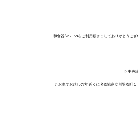
和食器Sakuraをご利用頂きましてありがとうご
▷中央線
▷お車でお越しの方 近くに名鉄協商立川羽衣町