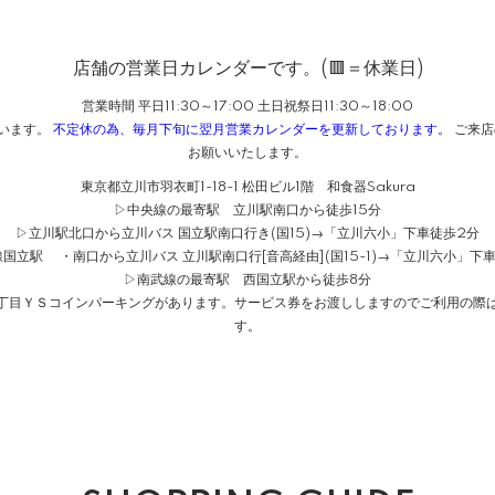
店舗の営業日カレンダーです。(🟥＝休業日)
営業時間 平日11:30～17:00 土日祝祭日11:30～18:00
ざいます。
不定休の為、毎月下旬に翌月営業カレンダーを更新しております。
ご来店
お願いいたします。
東京都立川市羽衣町1-18-1 松田ビル1階 和食器Sakura
▷中央線の最寄駅 立川駅南口から徒歩15分
▷立川駅北口から立川バス 国立駅南口行き(国15)→「立川六小」下車徒歩2分
国立駅 ・南口から立川バス 立川駅南口行[音高経由](国15-1)→「立川六小」下
▷南武線の最寄駅 西国立駅から徒歩8分
１丁目ＹＳコインパーキングがあります。サービス券をお渡ししますのでご利用の際は
す。