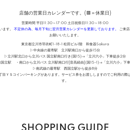
店舗の営業日カレンダーです。(🟥＝休業日)
営業時間 平日11:30～17:00 土日祝祭日11:30～18:00
ざいます。
不定休の為、毎月下旬に翌月営業カレンダーを更新しております。
ご来店
お願いいたします。
東京都立川市羽衣町1-18-1 松田ビル1階 和食器Sakura
▷中央線の最寄駅 立川駅南口から徒歩15分
▷立川駅北口から立川バス 国立駅南口行き(国15)→「立川六小」下車徒歩2分
国立駅 ・南口から立川バス 立川駅南口行[音高経由](国15-1)→「立川六小」下
▷南武線の最寄駅 西国立駅から徒歩8分
１丁目ＹＳコインパーキングがあります。サービス券をお渡ししますのでご利用の際は
す。
SHOPPING GUIDE