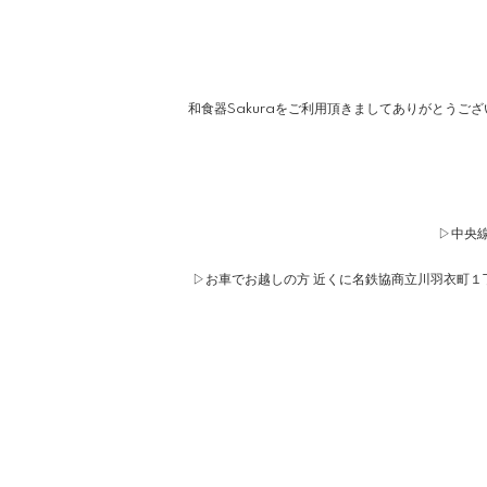
和食器Sakuraをご利用頂きましてありがとうご
▷中央線
▷お車でお越しの方 近くに名鉄協商立川羽衣町