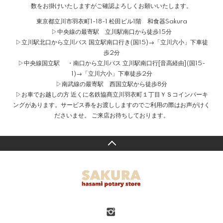
数をお掛けいたしますがご確認よろしくお願いいたします。
東京都立川市羽衣町1-18-1 松田ビル1階 和食器Sakura
▷中央線の最寄駅 立川駅南口から徒歩15分
▷立川駅北口から立川バス 国立駅南口行き(国15)→「立川六小」下車徒
歩2分
▷中央線国立駅 ・南口から立川バス 立川駅南口行[音高経由](国15-
1)→「立川六小」下車徒歩2分
▷南武線の最寄駅 西国立駅から徒歩8分
▷お車でお越しの方 近くに名鉄協商立川羽衣町１丁目ＹＳコインパーキ
ングがあります。サービス券をお渡ししますのでご利用の際はお声がけく
ださいませ。 ご来店お待ちしております。