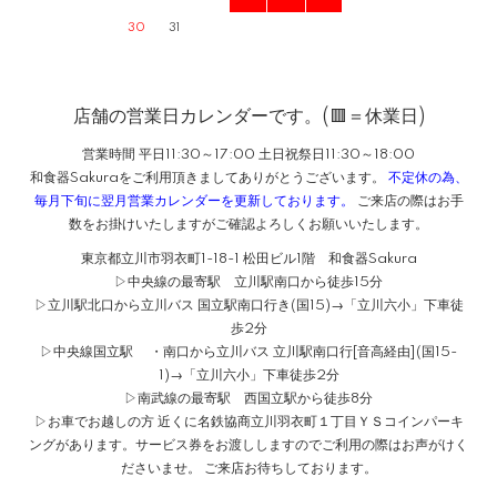
30
31
店舗の営業日カレンダーです。(🟥＝休業日)
営業時間 平日11:30～17:00 土日祝祭日11:30～18:00
和食器Sakuraをご利用頂きましてありがとうございます。
不定休の為、
毎月下旬に翌月営業カレンダーを更新しております。
ご来店の際はお手
数をお掛けいたしますがご確認よろしくお願いいたします。
東京都立川市羽衣町1-18-1 松田ビル1階 和食器Sakura
▷中央線の最寄駅 立川駅南口から徒歩15分
▷立川駅北口から立川バス 国立駅南口行き(国15)→「立川六小」下車徒
歩2分
▷中央線国立駅 ・南口から立川バス 立川駅南口行[音高経由](国15-
1)→「立川六小」下車徒歩2分
▷南武線の最寄駅 西国立駅から徒歩8分
▷お車でお越しの方 近くに名鉄協商立川羽衣町１丁目ＹＳコインパーキ
ングがあります。サービス券をお渡ししますのでご利用の際はお声がけく
ださいませ。 ご来店お待ちしております。