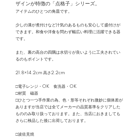
ザインが特徴の「点格子」シリーズ。
アイテムのひとつの角皿です。
少しの溝が煮付けなど汁気のあるものも安心して盛付けが
できます。和食や洋食を問わず幅広い料理に活躍できる器
です。
また、裏の高台の四隅は水切りが良いように工夫されてい
るのもポイントです。
21.8×14.2cm 高さ2.2cm
□電子レンジ・OK 食洗器・OK
□材質 磁器
□ひとつ一つ手作業の為、色・形等それぞれ微妙に個体差が
ありますが当店では全てメーカーの品質基準をクリアした
もののみ取り扱っております。また、当店におきましても
さらに検品した後に出荷しております。
□波佐見焼