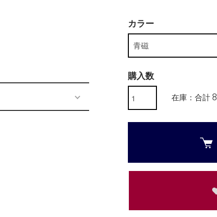
カラー
購入数
在庫：合計 8