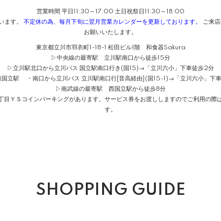
営業時間 平日11:30～17:00 土日祝祭日11:30～18:00
ざいます。
不定休の為、毎月下旬に翌月営業カレンダーを更新しております。
ご来店
お願いいたします。
東京都立川市羽衣町1-18-1 松田ビル1階 和食器Sakura
▷中央線の最寄駅 立川駅南口から徒歩15分
▷立川駅北口から立川バス 国立駅南口行き(国15)→「立川六小」下車徒歩2分
国立駅 ・南口から立川バス 立川駅南口行[音高経由](国15-1)→「立川六小」下
▷南武線の最寄駅 西国立駅から徒歩8分
１丁目ＹＳコインパーキングがあります。サービス券をお渡ししますのでご利用の際は
す。
SHOPPING GUIDE