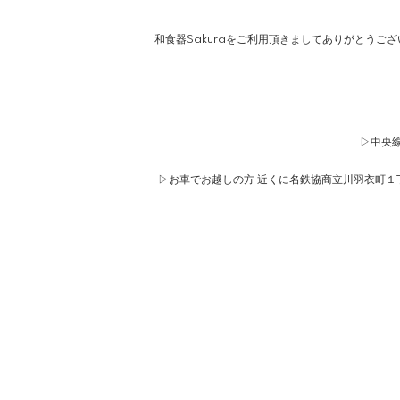
和食器Sakuraをご利用頂きましてありがとうご
▷中央線
▷お車でお越しの方 近くに名鉄協商立川羽衣町