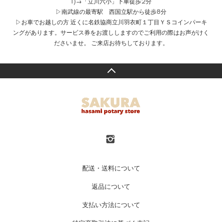
1)→「立川六小」下車徒歩2分
▷南武線の最寄駅 西国立駅から徒歩8分
▷お車でお越しの方 近くに名鉄協商立川羽衣町１丁目ＹＳコインパーキ
ングがあります。サービス券をお渡ししますのでご利用の際はお声がけく
ださいませ。 ご来店お待ちしております。
配送・送料について
返品について
支払い方法について