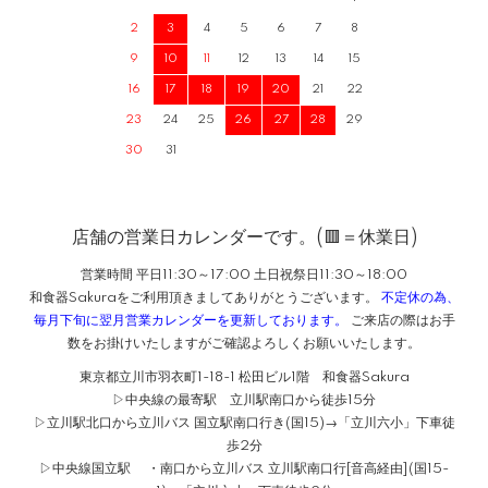
2
3
4
5
6
7
8
9
10
11
12
13
14
15
16
17
18
19
20
21
22
23
24
25
26
27
28
29
30
31
店舗の営業日カレンダーです。(🟥＝休業日)
営業時間 平日11:30～17:00 土日祝祭日11:30～18:00
和食器Sakuraをご利用頂きましてありがとうございます。
不定休の為、
毎月下旬に翌月営業カレンダーを更新しております。
ご来店の際はお手
数をお掛けいたしますがご確認よろしくお願いいたします。
東京都立川市羽衣町1-18-1 松田ビル1階 和食器Sakura
▷中央線の最寄駅 立川駅南口から徒歩15分
▷立川駅北口から立川バス 国立駅南口行き(国15)→「立川六小」下車徒
歩2分
▷中央線国立駅 ・南口から立川バス 立川駅南口行[音高経由](国15-