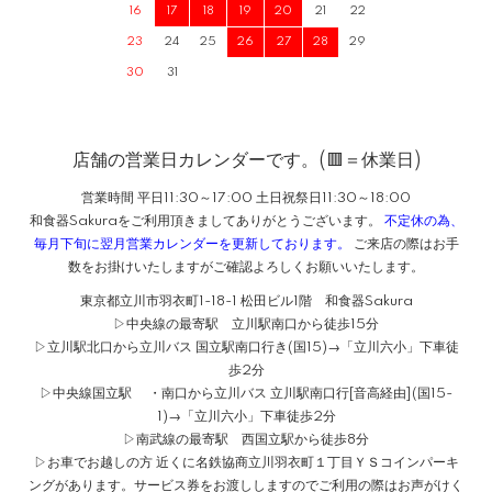
16
17
18
19
20
21
22
23
24
25
26
27
28
29
30
31
店舗の営業日カレンダーです。(🟥＝休業日)
営業時間 平日11:30～17:00 土日祝祭日11:30～18:00
和食器Sakuraをご利用頂きましてありがとうございます。
不定休の為、
毎月下旬に翌月営業カレンダーを更新しております。
ご来店の際はお手
数をお掛けいたしますがご確認よろしくお願いいたします。
東京都立川市羽衣町1-18-1 松田ビル1階 和食器Sakura
▷中央線の最寄駅 立川駅南口から徒歩15分
▷立川駅北口から立川バス 国立駅南口行き(国15)→「立川六小」下車徒
歩2分
▷中央線国立駅 ・南口から立川バス 立川駅南口行[音高経由](国15-
1)→「立川六小」下車徒歩2分
▷南武線の最寄駅 西国立駅から徒歩8分
▷お車でお越しの方 近くに名鉄協商立川羽衣町１丁目ＹＳコインパーキ
ングがあります。サービス券をお渡ししますのでご利用の際はお声がけく