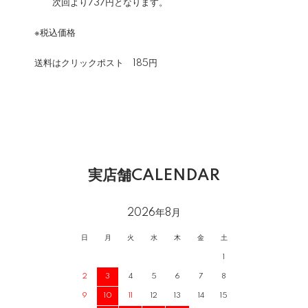
次回より737円となります。
※税込価格
送料はクリックポスト 185円
実店舗CALENDAR
2026年8月
日
月
火
水
木
金
土
1
2
3
4
5
6
7
8
9
10
11
12
13
14
15