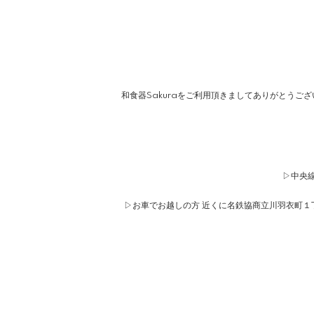
和食器Sakuraをご利用頂きましてありがとうご
▷中央線
▷お車でお越しの方 近くに名鉄協商立川羽衣町