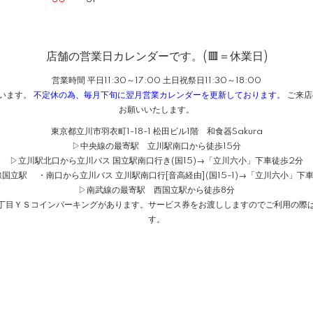
店舗の営業日カレンダーです。(🟥＝休業日)
営業時間 平日11:30～17:00 土日祝祭日11:30～18:00
ざいます。
不定休の為、毎月下旬に翌月営業カレンダーを更新しております。
ご来店
お願いいたします。
東京都立川市羽衣町1-18-1 松田ビル1階 和食器Sakura
▷中央線の最寄駅 立川駅南口から徒歩15分
▷立川駅北口から立川バス 国立駅南口行き(国15)→「立川六小」下車徒歩2分
国立駅 ・南口から立川バス 立川駅南口行[音高経由](国15-1)→「立川六小」下
▷南武線の最寄駅 西国立駅から徒歩8分
１丁目ＹＳコインパーキングがあります。サービス券をお渡ししますのでご利用の際は
す。