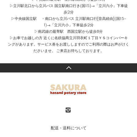
▷立川駅北口から立川バス 国立駅南口行き(国15)→「立川六小」下車徒
歩2分
▷中央線国立駅 ・南口から立川バス 立川駅南口行[音高経由](国15-
1)→「立川六小」下車徒歩2分
▷南武線の最寄駅 西国立駅から徒歩8分
▷お車でお越しの方 近くに名鉄協商立川羽衣町１丁目ＹＳコインパーキ
ングがあります。サービス券をお渡ししますのでご利用の際はお声がけく
ださいませ。 ご来店お待ちしております。
配送・送料について