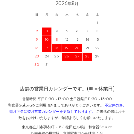
2026年8月
日
月
火
水
木
金
土
1
2
3
4
5
6
7
8
9
10
11
12
13
14
15
16
17
18
19
20
21
22
23
24
25
26
27
28
29
30
31
店舗の営業日カレンダーです。(🟥＝休業日)
営業時間 平日11:30～17:00 土日祝祭日11:30～18:00
和食器Sakuraをご利用頂きましてありがとうございます。
不定休の為、
毎月下旬に翌月営業カレンダーを更新しております。
ご来店の際はお手
数をお掛けいたしますがご確認よろしくお願いいたします。
東京都立川市羽衣町1-18-1 松田ビル1階 和食器Sakura
▷中央線の最寄駅 立川駅南口から徒歩15分