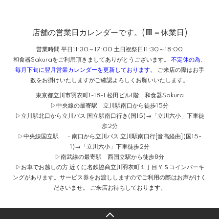
店舗の営業日カレンダーです。(🟥＝休業日)
営業時間 平日11:30～17:00 土日祝祭日11:30～18:00
和食器Sakuraをご利用頂きましてありがとうございます。
不定休の為、
毎月下旬に翌月営業カレンダーを更新しております。
ご来店の際はお手
数をお掛けいたしますがご確認よろしくお願いいたします。
東京都立川市羽衣町1-18-1 松田ビル1階 和食器Sakura
▷中央線の最寄駅 立川駅南口から徒歩15分
▷立川駅北口から立川バス 国立駅南口行き(国15)→「立川六小」下車徒
歩2分
▷中央線国立駅 ・南口から立川バス 立川駅南口行[音高経由](国15-
1)→「立川六小」下車徒歩2分
▷南武線の最寄駅 西国立駅から徒歩8分
▷お車でお越しの方 近くに名鉄協商立川羽衣町１丁目ＹＳコインパーキ
ングがあります。サービス券をお渡ししますのでご利用の際はお声がけく
ださいませ。 ご来店お待ちしております。