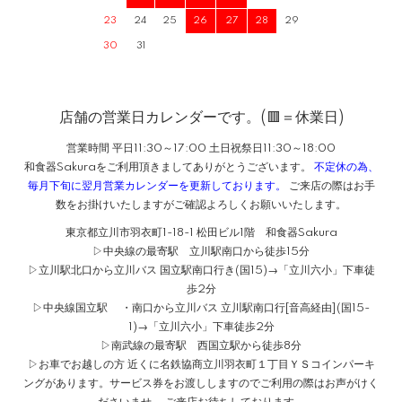
23
24
25
26
27
28
29
30
31
店舗の営業日カレンダーです。(🟥＝休業日)
営業時間 平日11:30～17:00 土日祝祭日11:30～18:00
和食器Sakuraをご利用頂きましてありがとうございます。
不定休の為、
毎月下旬に翌月営業カレンダーを更新しております。
ご来店の際はお手
数をお掛けいたしますがご確認よろしくお願いいたします。
東京都立川市羽衣町1-18-1 松田ビル1階 和食器Sakura
▷中央線の最寄駅 立川駅南口から徒歩15分
▷立川駅北口から立川バス 国立駅南口行き(国15)→「立川六小」下車徒
歩2分
▷中央線国立駅 ・南口から立川バス 立川駅南口行[音高経由](国15-
1)→「立川六小」下車徒歩2分
▷南武線の最寄駅 西国立駅から徒歩8分
▷お車でお越しの方 近くに名鉄協商立川羽衣町１丁目ＹＳコインパーキ
ングがあります。サービス券をお渡ししますのでご利用の際はお声がけく