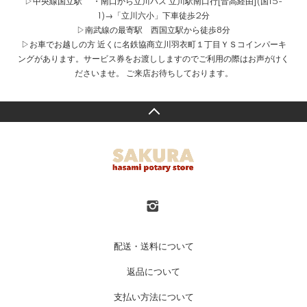
▷中央線国立駅 ・南口から立川バス 立川駅南口行[音高経由](国15-
1)→「立川六小」下車徒歩2分
▷南武線の最寄駅 西国立駅から徒歩8分
▷お車でお越しの方 近くに名鉄協商立川羽衣町１丁目ＹＳコインパーキ
ングがあります。サービス券をお渡ししますのでご利用の際はお声がけく
ださいませ。 ご来店お待ちしております。
配送・送料について
返品について
支払い方法について