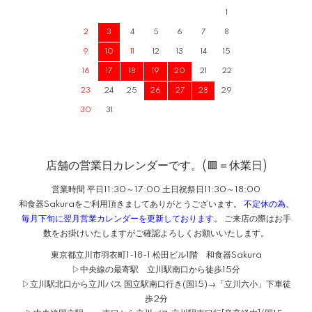
1
2
3
4
5
6
7
8
9
10
11
12
13
14
15
16
17
18
19
20
21
22
23
24
25
26
27
28
29
30
31
店舗の営業日カレンダーです。(🟥＝休業日)
営業時間 平日11:30～17:00 土日祝祭日11:30～18:00
和食器Sakuraをご利用頂きましてありがとうございます。
不定休の為、
毎月下旬に翌月営業カレンダーを更新しております。
ご来店の際はお手
数をお掛けいたしますがご確認よろしくお願いいたします。
東京都立川市羽衣町1-18-1 松田ビル1階 和食器Sakura
▷中央線の最寄駅 立川駅南口から徒歩15分
▷立川駅北口から立川バス 国立駅南口行き(国15)→「立川六小」下車徒
歩2分