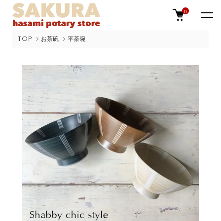
0
TOP
お茶碗
平茶碗