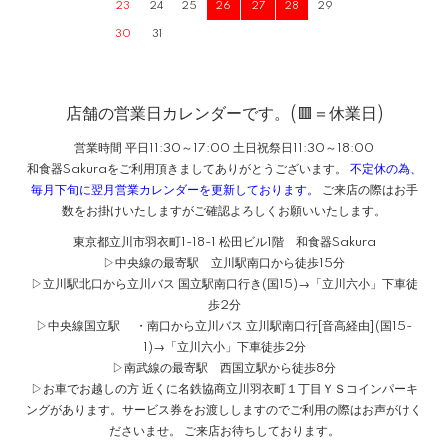
23
24
25
26
27
28
29
30
31
店舗の営業日カレンダーです。(🟥＝休業日)
営業時間 平日11:30～17:00 土日祝祭日11:30～18:00
和食器Sakuraをご利用頂きましてありがとうございます。
不定休の為、
毎月下旬に翌月営業カレンダーを更新しております。
ご来店の際はお手
数をお掛けいたしますがご確認よろしくお願いいたします。
東京都立川市羽衣町1-18-1 松田ビル1階 和食器Sakura
▷中央線の最寄駅 立川駅南口から徒歩15分
▷立川駅北口から立川バス 国立駅南口行き(国15)→「立川六小」下車徒
歩2分
▷中央線国立駅 ・南口から立川バス 立川駅南口行[音高経由](国15-
1)→「立川六小」下車徒歩2分
▷南武線の最寄駅 西国立駅から徒歩8分
▷お車でお越しの方 近くに名鉄協商立川羽衣町１丁目ＹＳコインパーキ
ングがあります。サービス券をお渡ししますのでご利用の際はお声がけく
ださいませ。 ご来店お待ちしております。