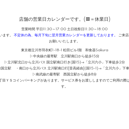
店舗の営業日カレンダーです。(🟥＝休業日)
営業時間 平日11:30～17:00 土日祝祭日11:30～18:00
ざいます。
不定休の為、毎月下旬に翌月営業カレンダーを更新しております。
ご来店
お願いいたします。
東京都立川市羽衣町1-18-1 松田ビル1階 和食器Sakura
▷中央線の最寄駅 立川駅南口から徒歩15分
▷立川駅北口から立川バス 国立駅南口行き(国15)→「立川六小」下車徒歩2分
国立駅 ・南口から立川バス 立川駅南口行[音高経由](国15-1)→「立川六小」下
▷南武線の最寄駅 西国立駅から徒歩8分
１丁目ＹＳコインパーキングがあります。サービス券をお渡ししますのでご利用の際は
す。