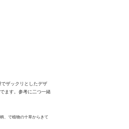
胆でザックリとしたデザ
でます。参考に二つ一緒
る柄、で植物の十草からきて