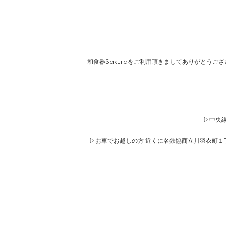
和食器Sakuraをご利用頂きましてありがとうご
▷中央線
▷お車でお越しの方 近くに名鉄協商立川羽衣町