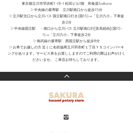
東京都立川市羽衣町1-18-1 松田ビル1階 和食器Sakura
▷中央線の最寄駅 立川駅南口から徒歩15分
▷立川駅北口から立川バス 国立駅南口行き(国15)→「立川六小」下車徒
歩2分
▷中央線国立駅 ・南口から立川バス 立川駅南口行[音高経由](国15-
1)→「立川六小」下車徒歩2分
▷南武線の最寄駅 西国立駅から徒歩8分
▷お車でお越しの方 近くに名鉄協商立川羽衣町１丁目ＹＳコインパーキ
ングがあります。サービス券をお渡ししますのでご利用の際はお声がけく
ださいませ。 ご来店お待ちしております。