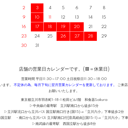
2
3
4
5
6
7
8
9
10
11
12
13
14
15
16
17
18
19
20
21
22
23
24
25
26
27
28
29
30
31
店舗の営業日カレンダーです。(🟥＝休業日)
営業時間 平日11:30～17:00 土日祝祭日11:30～18:00
ざいます。
不定休の為、毎月下旬に翌月営業カレンダーを更新しております。
ご来店
お願いいたします。
東京都立川市羽衣町1-18-1 松田ビル1階 和食器Sakura
▷中央線の最寄駅 立川駅南口から徒歩15分
▷立川駅北口から立川バス 国立駅南口行き(国15)→「立川六小」下車徒歩2分
国立駅 ・南口から立川バス 立川駅南口行[音高経由](国15-1)→「立川六小」下
▷南武線の最寄駅 西国立駅から徒歩8分