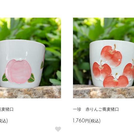
蕎麦猪口
一珍 赤りんご蕎麦猪口
税込)
1,760円(税込)