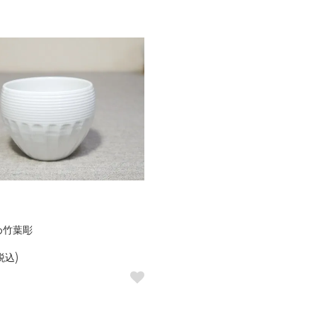
め竹葉彫
税込)