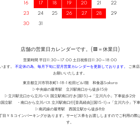
16
17
18
19
20
21
22
23
24
25
26
27
28
29
30
31
店舗の営業日カレンダーです。(🟥＝休業日)
営業時間 平日11:30～17:00 土日祝祭日11:30～18:00
ざいます。
不定休の為、毎月下旬に翌月営業カレンダーを更新しております。
ご来店
お願いいたします。
東京都立川市羽衣町1-18-1 松田ビル1階 和食器Sakura
▷中央線の最寄駅 立川駅南口から徒歩15分
▷立川駅北口から立川バス 国立駅南口行き(国15)→「立川六小」下車徒歩2分
国立駅 ・南口から立川バス 立川駅南口行[音高経由](国15-1)→「立川六小」下
▷南武線の最寄駅 西国立駅から徒歩8分
１丁目ＹＳコインパーキングがあります。サービス券をお渡ししますのでご利用の際は
す。