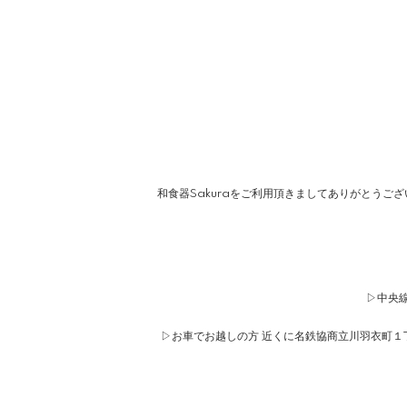
和食器Sakuraをご利用頂きましてありがとうご
▷中央線
▷お車でお越しの方 近くに名鉄協商立川羽衣町