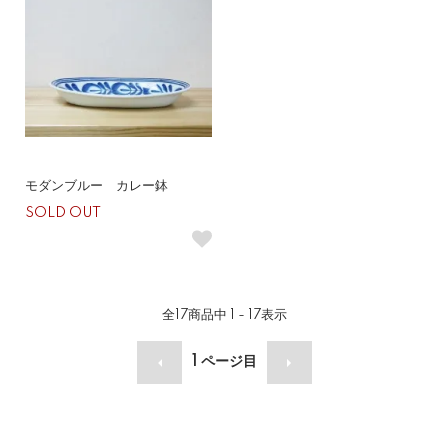
モダンブルー カレー鉢
SOLD OUT
全
17
商品中
1 - 17
表示
1
ページ目