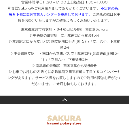
営業時間 平日11:30～17:00 土日祝祭日11:30～18:00
和食器Sakuraをご利用頂きましてありがとうございます。
不定休の為、
毎月下旬に翌月営業カレンダーを更新しております。
ご来店の際はお手
数をお掛けいたしますがご確認よろしくお願いいたします。
東京都立川市羽衣町1-18-1 松田ビル1階 和食器Sakura
▷中央線の最寄駅 立川駅南口から徒歩15分
▷立川駅北口から立川バス 国立駅南口行き(国15)→「立川六小」下車徒
歩2分
▷中央線国立駅 ・南口から立川バス 立川駅南口行[音高経由](国15-
1)→「立川六小」下車徒歩2分
▷南武線の最寄駅 西国立駅から徒歩8分
▷お車でお越しの方 近くに名鉄協商立川羽衣町１丁目ＹＳコインパーキ
ングがあります。サービス券をお渡ししますのでご利用の際はお声がけく
ださいませ。 ご来店お待ちしております。