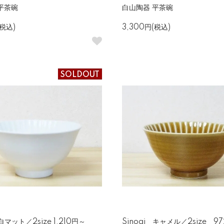
平茶碗
白山陶器 平茶碗
(税込)
3,300円(税込)
SOLDOUT
 白マット／2size 1,210円～
Sinogi キャメル／2size 9