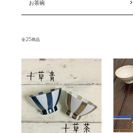
お茶碗
全25商品